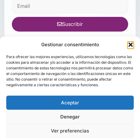
Suscribir
Gestionar consentimiento
Para ofrecer las mejores experiencias, utilizamos tecnologías como las
cookies para almacenar y/o acceder a la información del dispositivo. El
consentimiento de estas tecnologías nos permitirá procesar datos como
el comportamiento de navegación o las identificaciones únicas en este
sitio. No consentir o retirar el consentimiento, puede afectar
Inicio
Quién soy
Conferencias
Entrevista
Cursos
Blog
negativamente a ciertas características y funciones.
Contacto
Aviso legal
Política de privacidad
Política de cookies
Aceptar
Denegar
Copyright © 2024 Romina Ranieri, Todos los derechos reservados. Hecho
por Jllanos.com.
Ver preferencias