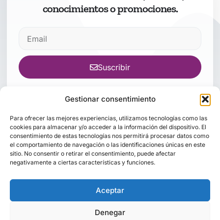
conocimientos o promociones.
Suscribir
Gestionar consentimiento
Para ofrecer las mejores experiencias, utilizamos tecnologías como las
cookies para almacenar y/o acceder a la información del dispositivo. El
consentimiento de estas tecnologías nos permitirá procesar datos como
el comportamiento de navegación o las identificaciones únicas en este
sitio. No consentir o retirar el consentimiento, puede afectar
Inicio
Quién soy
Conferencias
Entrevista
Cursos
Blog
negativamente a ciertas características y funciones.
Contacto
Aviso legal
Política de privacidad
Política de cookies
Aceptar
Denegar