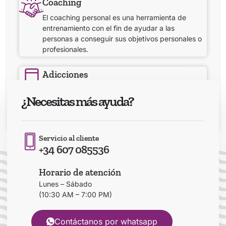
Coaching
El coaching personal es una herramienta de
entrenamiento con el fin de ayudar a las
personas a conseguir sus objetivos personales o
profesionales.
Adicciones
Se caracteriza por un conjunto de signos y
¿Necesitas más ayuda?
síntomas en los que se involucran factores
biológicos, genéticos, psicológicos y sociales.
Servicio al cliente
+34 607 085536
Horario de atención
Lunes – Sábado
(10:30 AM – 7:00 PM)
Contáctanos por whatsapp